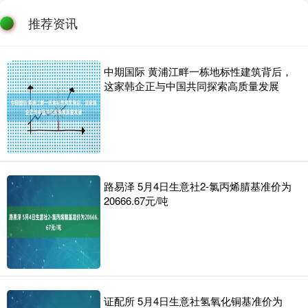
推荐资讯
中期国际 黄浦江畔一栋地标性建筑背后，
这家韩企正与中国共同探索高质量发展
路易泽 5月4日生意社2-氯丙烯腈基准价为
20666.67元/吨
证配所 5月4日生意社氢氧化铜基准价为