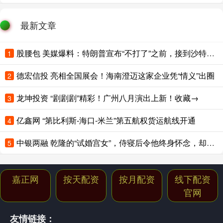
最新文章
股腰包 美媒爆料：特朗普宣布“不打了”之前，接到沙特王储电话；卡塔尔、阿联酋、土耳其、巴基斯坦集体发声
1
德宏信投 亮相全国展会！海南澄迈这家企业凭“情义”出圈
2
龙坤投资 “剧剧剧”精彩！广州八月演出上新！收藏→
3
亿鑫网 “第比利斯-海口-米兰”第五航权货运航线开通
4
中银两融 乾隆的“试婚宫女”，侍寝后令他终身怀念，却在多年后骂死她儿子
5
嘉正网
按天配资
按月配资
线下配资
官网
友情链接：