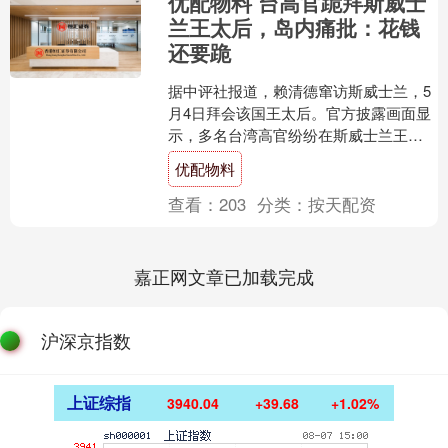
优配物料 台高官跪拜斯威士
兰王太后，岛内痛批：花钱
还要跪
据中评社报道，赖清德窜访斯威士兰，5
月4日拜会该国王太后。官方披露画面显
示，多名台湾高官纷纷在斯威士兰王太
后跟前半跪献礼，岛内媒体人谢寒冰5日
优配物料
在评论节目中提出质....
查看：
203
分类：
按天配资
嘉正网文章已加载完成
沪深京指数
上证综指
3940.04
+39.68
+1.02%