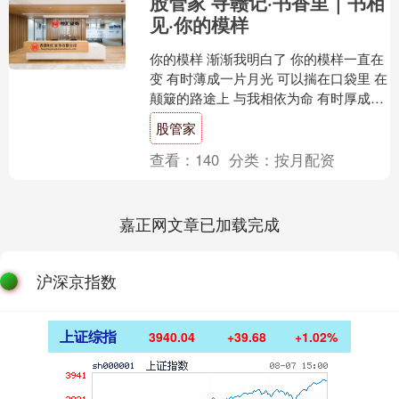
股管家 寻赣记·书香里｜书相
见·你的模样
你的模样 渐渐我明白了 你的模样一直在
变 有时薄成一片月光 可以揣在口袋里 在
颠簸的路途上 与我相依为命 有时厚成一
座城墙 让我靠着 抵挡世界的喧哗 有时你
股管家
是新....
查看：
140
分类：
按月配资
嘉正网文章已加载完成
沪深京指数
上证综指
3940.04
+39.68
+1.02%