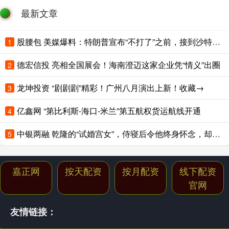
最新文章
股腰包 美媒爆料：特朗普宣布“不打了”之前，接到沙特王储电话；卡塔尔、阿联酋、土耳其、巴基斯坦集体发声
1
德宏信投 亮相全国展会！海南澄迈这家企业凭“情义”出圈
2
龙坤投资 “剧剧剧”精彩！广州八月演出上新！收藏→
3
亿鑫网 “第比利斯-海口-米兰”第五航权货运航线开通
4
中银两融 乾隆的“试婚宫女”，侍寝后令他终身怀念，却在多年后骂死她儿子
5
嘉正网
按天配资
按月配资
线下配资
官网
友情链接：