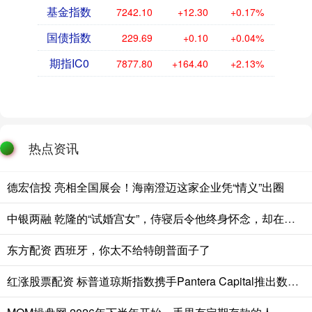
基金指数
7242.10
+12.30
+0.17%
国债指数
229.69
+0.10
+0.04%
期指IC0
7877.80
+164.40
+2.13%
热点资讯
德宏信投 亮相全国展会！海南澄迈这家企业凭“情义”出圈
中银两融 乾隆的“试婚宫女”，侍寝后令他终身怀念，却在多年后骂死她儿子
东方配资 西班牙，你太不给特朗普面子了
红涨股票配资 标普道琼斯指数携手Pantera Capital推出数字资产新指数