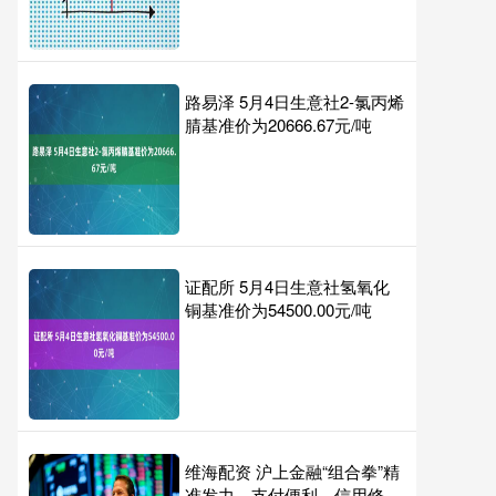
路易泽 5月4日生意社2-氯丙烯
腈基准价为20666.67元/吨
证配所 5月4日生意社氢氧化
铜基准价为54500.00元/吨
维海配资 沪上金融“组合拳”精
准发力，支付便利、信用修