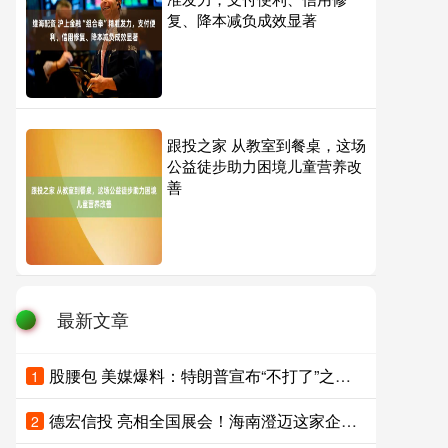
复、降本减负成效显著
跟投之家 从教室到餐桌，这场
公益徒步助力困境儿童营养改
善
最新文章
股腰包 美媒爆料：特朗普宣布“不打了”之前，接到沙特王储电话；卡塔尔、阿联酋、土耳其、巴基斯坦集体发声
1
德宏信投 亮相全国展会！海南澄迈这家企业凭“情义”出圈
2