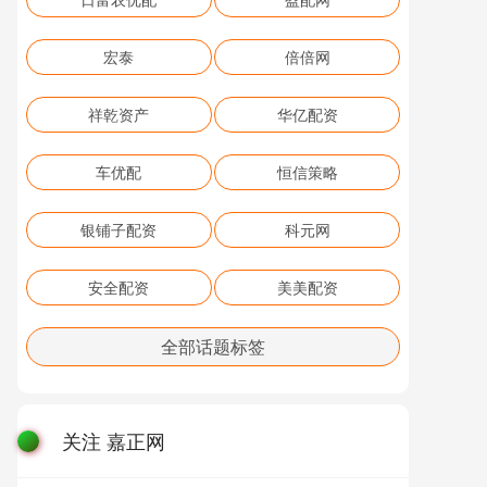
宏泰
倍倍网
祥乾资产
华亿配资
车优配
恒信策略
银铺子配资
科元网
安全配资
美美配资
全部话题标签
关注 嘉正网