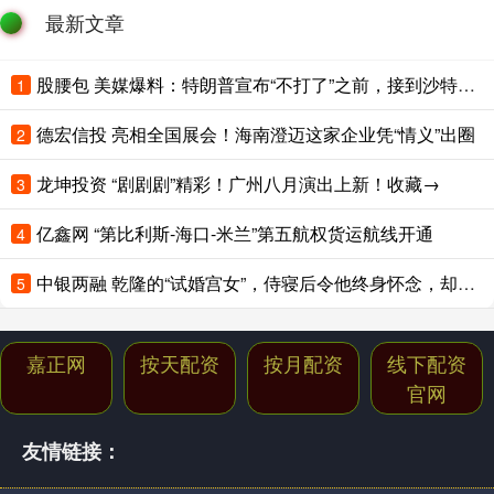
最新文章
股腰包 美媒爆料：特朗普宣布“不打了”之前，接到沙特王储电话；卡塔尔、阿联酋、土耳其、巴基斯坦集体发声
1
德宏信投 亮相全国展会！海南澄迈这家企业凭“情义”出圈
2
龙坤投资 “剧剧剧”精彩！广州八月演出上新！收藏→
3
亿鑫网 “第比利斯-海口-米兰”第五航权货运航线开通
4
中银两融 乾隆的“试婚宫女”，侍寝后令他终身怀念，却在多年后骂死她儿子
5
嘉正网
按天配资
按月配资
线下配资
官网
友情链接：