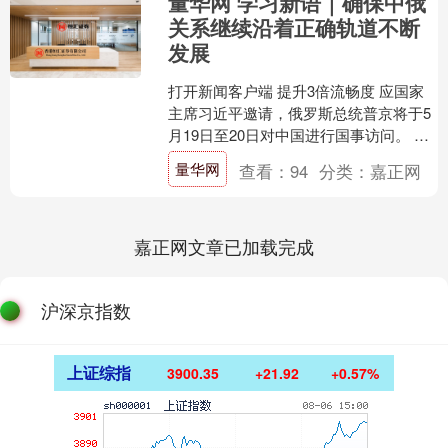
量华网 学习新语｜确保中俄
关系继续沿着正确轨道不断
发展
打开新闻客户端 提升3倍流畅度 应国家
主席习近平邀请，俄罗斯总统普京将于5
月19日至20日对中国进行国事访问。 元
首引领是中俄关系高水平发展的最大优
量华网
查看：
94
分类：
嘉正网
势和根本保障....
嘉正网文章已加载完成
沪深京指数
上证综指
3900.35
+21.92
+0.57%