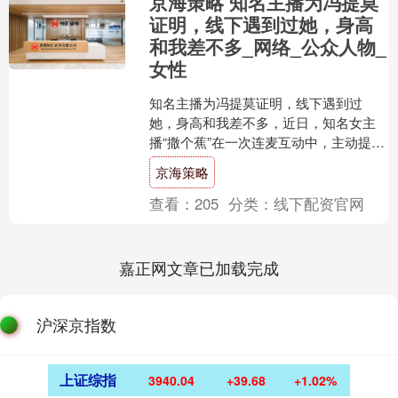
京海策略 知名主播为冯提莫
证明，线下遇到过她，身高
和我差不多_网络_公众人物_
女性
知名主播为冯提莫证明，线下遇到过
她，身高和我差不多，近日，知名女主
播“撒个蕉”在一次连麦互动中，主动提到
了人气主播冯提莫，并在言语中为她发
京海策略
声，澄清了网络上长期以....
查看：
205
分类：
线下配资官网
嘉正网文章已加载完成
沪深京指数
上证综指
3940.04
+39.68
+1.02%