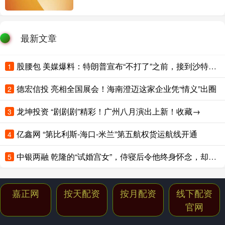
最新文章
股腰包 美媒爆料：特朗普宣布“不打了”之前，接到沙特王储电话；卡塔尔、阿联酋、土耳其、巴基斯坦集体发声
1
德宏信投 亮相全国展会！海南澄迈这家企业凭“情义”出圈
2
龙坤投资 “剧剧剧”精彩！广州八月演出上新！收藏→
3
亿鑫网 “第比利斯-海口-米兰”第五航权货运航线开通
4
中银两融 乾隆的“试婚宫女”，侍寝后令他终身怀念，却在多年后骂死她儿子
5
嘉正网
按天配资
按月配资
线下配资
官网