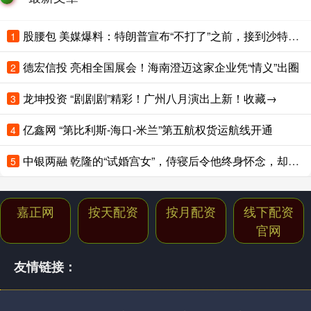
股腰包 美媒爆料：特朗普宣布“不打了”之前，接到沙特王储电话；卡塔尔、阿联酋、土耳其、巴基斯坦集体发声
1
德宏信投 亮相全国展会！海南澄迈这家企业凭“情义”出圈
2
龙坤投资 “剧剧剧”精彩！广州八月演出上新！收藏→
3
亿鑫网 “第比利斯-海口-米兰”第五航权货运航线开通
4
中银两融 乾隆的“试婚宫女”，侍寝后令他终身怀念，却在多年后骂死她儿子
5
嘉正网
按天配资
按月配资
线下配资
官网
友情链接：