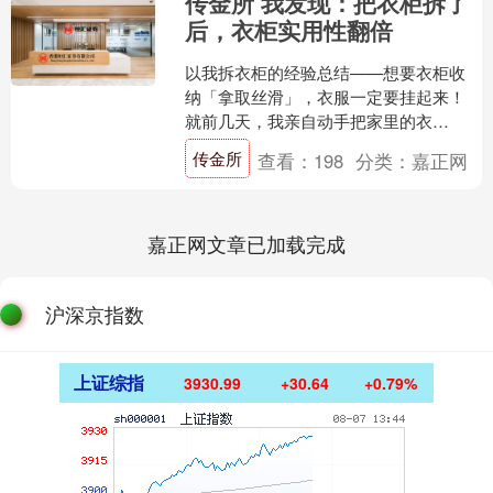
传金所 我发现：把衣柜拆了
后，衣柜实用性翻倍
以我拆衣柜的经验总结——想要衣柜收
纳「拿取丝滑」，衣服一定要挂起来！
就前几天，我亲自动手把家里的衣
柜“拆”了，并把衣柜改造了一番！！ 现在
传金所
查看：
198
分类：
嘉正网
改造好用了几天，总结....
嘉正网文章已加载完成
沪深京指数
上证综指
3930.99
+30.64
+0.79%