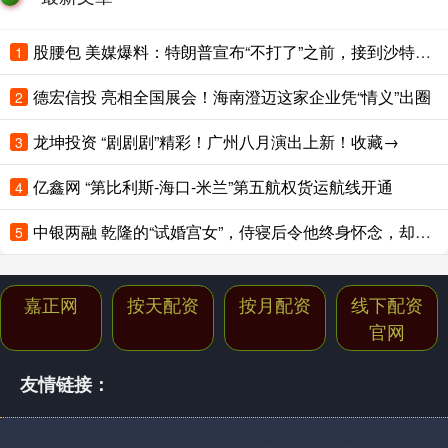
股腰包 美媒爆料：特朗普宣布“不打了”之前，接到沙特王储电话；卡塔尔、阿联酋、土耳其、巴基斯坦集体发声
1
德宏信投 亮相全国展会！海南澄迈这家企业凭“情义”出圈
2
龙坤投资 “剧剧剧”精彩！广州八月演出上新！收藏→
3
亿鑫网 “第比利斯-海口-米兰”第五航权货运航线开通
4
中银两融 乾隆的“试婚宫女”，侍寝后令他终身怀念，却在多年后骂死她儿子
5
嘉正网
按天配资
按月配资
线下配资
官网
友情链接：