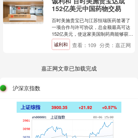
诚利和 百时美施贵宝达成
152亿美元中国药物交易
百时美施贵宝已与江苏恒瑞医药签署了
一项合作与许可协议，总金额最高可达
152亿美元，使这家美国制药商能够获得
一大批早期资产，借此利用中国在早期
诚利和
查看：
109
分类：
嘉正网
开发方面的效率。该协....
嘉正网文章已加载完成
沪深京指数
上证综指
3900.35
+21.92
+0.57%