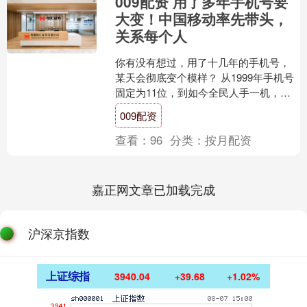
009配资 用了多年手机号要
大变！中国移动率先带头，
关系每个人
你有没有想过，用了十几年的手机号，
某天会彻底变个模样？ 从1999年手机号
固定为11位，到如今全民人手一机，这
串11位数字早已不只是拨号代码，更是
009配资
我们日常离不开....
查看：
96
分类：
按月配资
嘉正网文章已加载完成
沪深京指数
上证综指
3940.04
+39.68
+1.02%