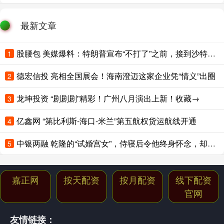
最新文章
股腰包 美媒爆料：特朗普宣布“不打了”之前，接到沙特王储电话；卡塔尔、阿联酋、土耳其、巴基斯坦集体发声
1
德宏信投 亮相全国展会！海南澄迈这家企业凭“情义”出圈
2
龙坤投资 “剧剧剧”精彩！广州八月演出上新！收藏→
3
亿鑫网 “第比利斯-海口-米兰”第五航权货运航线开通
4
中银两融 乾隆的“试婚宫女”，侍寝后令他终身怀念，却在多年后骂死她儿子
5
嘉正网
按天配资
按月配资
线下配资
官网
友情链接：