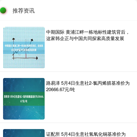
推荐资讯
中期国际 黄浦江畔一栋地标性建筑背后，
这家韩企正与中国共同探索高质量发展
路易泽 5月4日生意社2-氯丙烯腈基准价为
20666.67元/吨
证配所 5月4日生意社氢氧化铜基准价为