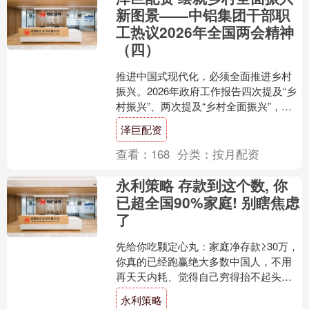
新图景——中铝集团干部职
工热议2026年全国两会精神
（四）
推进中国式现代化，必须全面推进乡村
振兴。2026年政府工作报告四次提及“乡
村振兴”、两次提及“乡村全面振兴”，并
将“扎实推进乡村全面振兴”列为年度十大
泽巨配资
工作任务之....
查看：
168
分类：
按月配资
永利策略 存款到这个数, 你
已超全国90%家庭! 别瞎焦虑
了
先给你吃颗定心丸：家庭净存款≥30万，
你真的已经跑赢绝大多数中国人，不用
再天天内耗、觉得自己穷得抬不起头。
别被网上人均几十万、百万存款的段子
永利策略
骗了，咱拿2026....