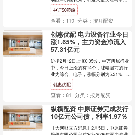
议。环保风波、价值观反噬、消费者
中证50策略
的"脱粉"宣言，一度....
查看：
110
分类：
按月配资
创惠优配 电力设备行业今日
涨1.65%，主力资金净流入
57.31亿元
沪指2月12日上涨0.05%，申万所属行业
中，今日上涨的有14个，涨幅居前的行
业为综合、电子，涨幅分别为5.31%、
1.73%。电力设备行业位居今日涨幅榜第
创惠优配
三。....
查看：
81
分类：
按月配资
纵横配资 中原证券完成发行
10亿元公司债，利率1.97％
【大河财立方消息】2月5日，中原证券
股份有限公司完成发行2026年面向专业