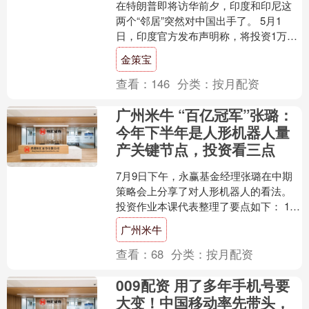
在特朗普即将访华前夕，印度和印尼这
两个“邻居”突然对中国出手了。 5月1
日，印度官方发布声明称，将投资1万亿
卢比（约99亿美元）开发大尼科巴岛，
金策宝
随着时间推移，大....
查看：
146
分类：
按月配资
广州米牛 “百亿冠军”张璐：
今年下半年是人形机器人量
产关键节点，投资看三点
7月9日下午，永赢基金经理张璐在中期
策略会上分享了对人形机器人的看法。
投资作业本课代表整理了要点如下： 1、
人形机器人若干年以后，大概率它的数
广州米牛
量会超越手机，会....
查看：
68
分类：
按月配资
009配资 用了多年手机号要
大变！中国移动率先带头，