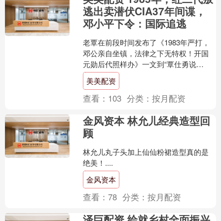
逃出卖潜伏CIA37年间谍，
邓小平下令：国际追逃
老覃在前段时间发布了《1983年严打，
邓公亲自坐镇，法律之下无特权！开国
元勋后代照样办》一文到“覃仕勇说
史”上，文中讲到，上世纪八十年代初，
美美配资
我国改革开放正式起步....
查看：
103
分类：
按月配资
金风资本 林允儿经典造型回
顾
林允儿丸子头加上仙仙粉裙造型真的是
绝美！....
金风资本
查看：
78
分类：
按月配资
泽巨配资 绘就乡村全面振兴