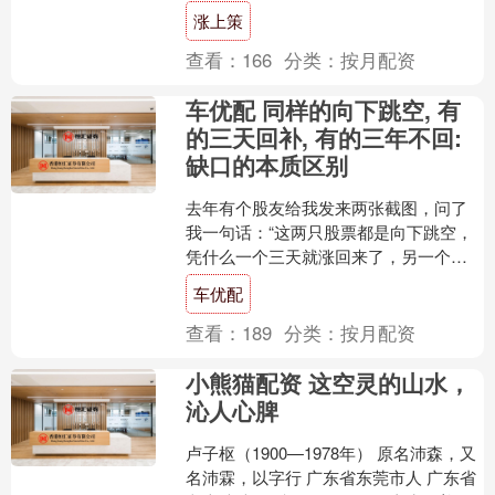
角色的漫剧；一个虚拟数字人，能跨越
涨上策
语言障碍，随时和不....
查看：
166
分类：
按月配资
车优配 同样的向下跳空, 有
的三天回补, 有的三年不回:
缺口的本质区别
去年有个股友给我发来两张截图，问了
我一句话：“这两只股票都是向下跳空，
凭什么一个三天就涨回来了，另一个跌
了三年还没解套？” 我点开一看，两张图
车优配
乍看确实很像：都是....
查看：
189
分类：
按月配资
小熊猫配资 这空灵的山水，
沁人心脾
卢子枢（1900—1978年） 原名沛森，又
名沛霖，以字行 广东省东莞市人 广东省