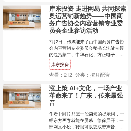
库东投资 走进网易 共同探索
奥运营销新趋势——中国商
务广告协会内容营销专业委
员会企业参访活动
7月2日，传媒迎来了由中国商务广告协
会内容营销专业委员会秘书长沈健带领
的包括蒙牛、中华石化、方正电子、星
榜、库润数据、年年有娱、尊道传媒、
库东投资
CMO训练营、CMO ....
查看：
212
分类：
按月配资
涨上策 AI+文化，一场产业
革命来了！广东，传来最强
音
作者 | 剑书 只需一段简短的提示词，一
幅东方画卷就能在屏幕上徐徐展开；一
部网文小说，转眼可以变成带声音、带