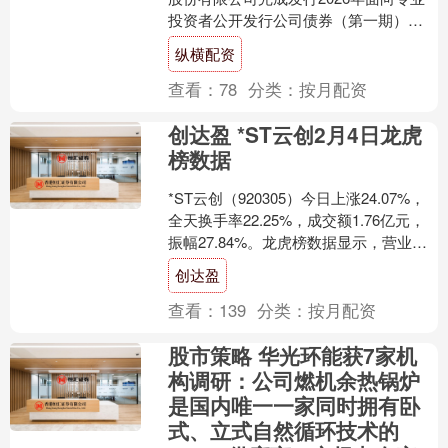
投资者公开发行公司债券（第一期）。
本期中票债券简称为“26中原01”，发行金
纵横配资
额10亿....
查看：
78
分类：
按月配资
创达盈 *ST云创2月4日龙虎
榜数据
*ST云创（920305）今日上涨24.07%，
全天换手率22.25%，成交额1.76亿元，
振幅27.84%。龙虎榜数据显示，营业部
席位合计净卖出513.41万....
创达盈
查看：
139
分类：
按月配资
股市策略 华光环能获7家机
构调研：公司燃机余热锅炉
是国内唯一一家同时拥有卧
式、立式自然循环技术的