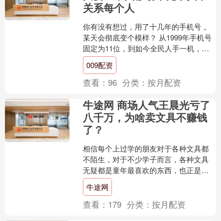
关系每个人
你有没有想过，用了十几年的手机号，
某天会彻底变个模样？ 从1999年手机号
固定为11位，到如今全民人手一机，这
串11位数字早已不只是拨号代码，更是
009配资
我们日常离不开....
查看：
96
分类：
按月配资
牛途网 商场人气王晨光亏了
八千万，为啥卖文具不赚钱
了？
相信每个上过学的朋友对于各种文具都
不陌生，对于不少学子而言，各种文具
无疑都是童年最喜欢的东西，也正是凭
借文具的优势，不少商场最火爆的店铺
牛途网
都是各种文具商店，但是就....
查看：
179
分类：
按月配资