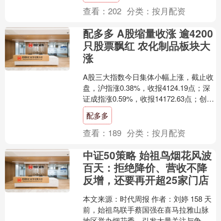
查看：
202
分类：
按月配资
配多多 A股缩量收涨 逾4200
只股票飘红 农化制品板块大
涨
A股三大指数今日集体小幅上涨，截止收
盘，沪指涨0.38%，收报4124.19点；深
证成指涨0.59%，收报14172.63点；创业
板指涨0.38%，收报3229....
配多多
查看：
189
分类：
按月配资
中证50策略 始祖鸟烟花风波
百天：拒绝降价、营收不降
反增，还要再开超25家门店
本文来源：时代周报 作者：刘婷 158 天
前，始祖鸟联手蔡国强在喜马拉雅山脉
地区举办烟花秀，引发大量关注与争