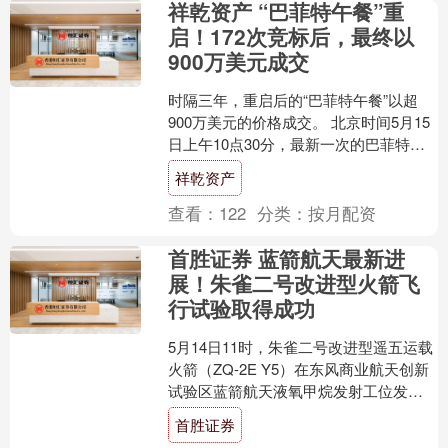
祥乾资产 “巴菲特午餐”重
启！172次竞标后，最终以
900万美元成交
时隔三年，重启后的“巴菲特午餐”以超
900万美元的价格成交。 北京时间5月15
日上午10点30分，最新一次的巴菲特慈
善午餐竞拍落下帷幕。eBay官网显示，
祥乾资产
此次拍....
查看：
122
分类：
按月配资
首胜证券 蓝箭航天最新进
展！朱雀二号改进型火箭飞
行试验取得成功
5月14日11时，朱雀二号改进型遥五运载
火箭（ZQ-2E Y5）在东风商业航天创新
试验区蓝箭航天液氧甲烷发射工位发射
升空，运载火箭全程飞行正常，二子级
首胜证券
进入预定轨....