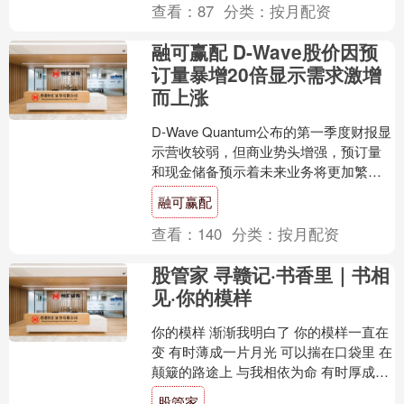
查看：
87
分类：
按月配资
融可赢配 D-Wave股价因预
订量暴增20倍显示需求激增
而上涨
D-Wave Quantum公布的第一季度财报显
示营收较弱，但商业势头增强，预订量
和现金储备预示着未来业务将更加繁
忙。 D-Wave Quantum股价在盘前交....
融可赢配
查看：
140
分类：
按月配资
股管家 寻赣记·书香里｜书相
见·你的模样
你的模样 渐渐我明白了 你的模样一直在
变 有时薄成一片月光 可以揣在口袋里 在
颠簸的路途上 与我相依为命 有时厚成一
座城墙 让我靠着 抵挡世界的喧哗 有时你
股管家