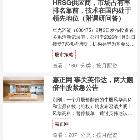
HRSG供应商，市场占有率
排名靠前，技术在国内处于
领先地位（附调研问答）
华光环能（600475）2月2日发布投资者
关系活动记录表，公司于2026年1月31日
接受7家机构调研，机构类型为基金公
司、证券公司。 投资者关系活动主要内
股市策略
容介绍....
查看：
160
分类：
按月配资
嘉正网 事关英伟达，两大翻
倍牛股紧急公告
刚刚，一个月股价翻倍的牛股风华高科
和宝鼎科技（维权）均发布澄清声明！
风华高科：暂停接单、通过英伟达认证
均不实 5月31日，风华高科公告称，公司
嘉正网
股票于2026年....
查看：
207
分类：
按月配资