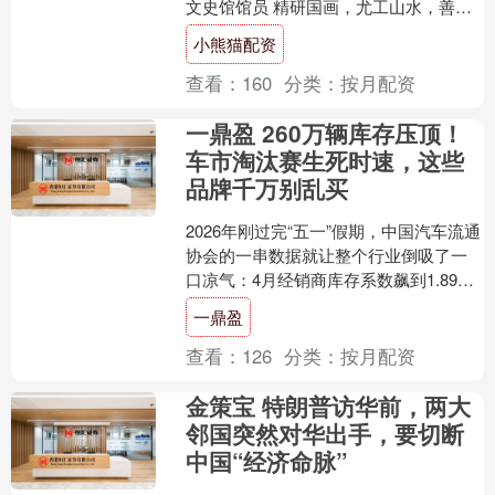
文史馆馆员 精研国画，尤工山水，善鉴
赏兼长书法 其山水从四王入手，历元季
小熊猫配资
四大家....
查看：
160
分类：
按月配资
一鼎盈 260万辆库存压顶！
车市淘汰赛生死时速，这些
品牌千万别乱买
2026年刚过完“五一”假期，中国汽车流通
协会的一串数据就让整个行业倒吸了一
口凉气：4月经销商库存系数飙到1.89，
同比大涨34%，4月末汽车经销商库存总
一鼎盈
量约2....
查看：
126
分类：
按月配资
金策宝 特朗普访华前，两大
邻国突然对华出手，要切断
中国“经济命脉”