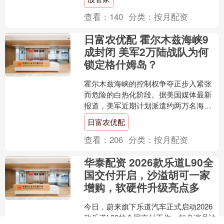
是新....
查看：
140
分类：
按月配资
日富农优配 霍尔木兹海峡9
成封闭 美军2万陆战队为何
锁定格什姆岛？
霍尔木兹海峡的控制权争夺正步入紧张
而危险的白热化阶段。据美国媒体最新
报道，美军近期计划派遣约两万名海军
陆战队对伊朗控制下的格什姆岛实施突
日富农优配
击登陆，这一行动被认为是....
查看：
206
分类：
按月配资
华泰配资 2026款乐道L90全
国交付开启，沙溢胡可一家
增购，软硬件升级亮点多
今日，蔚来旗下乐道汽车正式启动2026
款乐道L90的全国交付工作。知名演员沙