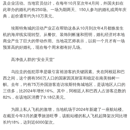
及企业活动。当地官员估计，在每年10月至次年4月间，外国夫妇在
此举办的婚礼约有250场。一场为期两天、150人参与的婚礼或周年庆
典，起价通常约为10万美元。
埃斯特角城的活动产业正在帮助这条从10月到次年4月都焕发生
机的海岸线实现转型。从餐饮、装饰到帐篷和照明，婚礼经济对本地
商业产生了巨大的带动作用。当地花艺师表示，以前一个月才有一场
预算高的好婚礼，现在每个周末都有好几场。
高净值人群的“安全天堂”
乌拉圭的低犯罪率是吸引富裕游客的关键因素。夹在阿根廷和巴
西之间，这个拥有350万人口的国家因其财富和稳定在南美独树一
帜。去年，约有75万外国游客造访埃斯特角城地区，是该地区人口的
三倍多，比2024年增长16%。其中，阿根廷人和巴西人占游客总数的
82%，在该地区消费了9.18亿美元。
为跟上私人飞机的激增，当地机场于2024年新建了一座航站楼。
在截至今年3月的夏季旅游旺季，该航站楼的私人飞机起降架次同比增
长约18%，达到近6000架次。