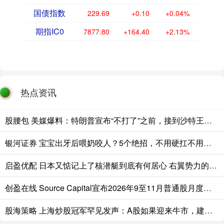
国债指数
229.69
+0.10
+0.04%
期指IC0
7877.80
+164.40
+2.13%
热点资讯
股腰包 美媒爆料：特朗普宣布“不打了”之前，接到沙特王储电话；卡塔尔、阿联酋、土耳其、巴基斯坦集体发声
银河证券 宝宝出牙后喂奶咬人？5个绝招，不用硬扛不用断奶
启盈优配 日本又惦记上了核潜艇到底有何居心 右翼势力的野心暴露
创盈在线 Source Capital宣布2026年9至11月普通股月度分红
股海策略 上海炒股冠军罕见发声：A股如果迎来牛市，建议死磕这3种大涨形态