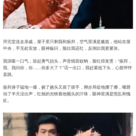
拜完堂送走亲戚，屋子里只剩我和振邦，空气里满是尴尬，他站在屋
中央，手无处安放，眼神躲闪，脸比我还红，反倒比我更紧张。
我深吸一口气，鼓起勇气抬头，声音细若蚊蚋，脸红得发烫：“振邦，
我、我问你，你……你多大了？”话一出口，我赶紧低下头，心脏怦怦
直跳。
振邦身子猛地一僵，挠了挠头又搓了搓手，脚步局促地挪了挪，嘴唇
动了半天没出声，红烛的光映着他额头的汗珠，眼神里满是慌乱和愧
疚。