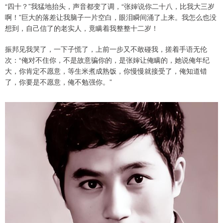
“四十？”我猛地抬头，声音都变了调，“张婶说你二十八，比我大三岁
啊！”巨大的落差让我脑子一片空白，眼泪瞬间涌了上来。我怎么也没
想到，自己信了的老实人，竟瞒着我整整十二岁！
振邦见我哭了，一下子慌了，上前一步又不敢碰我，搓着手语无伦
次：“俺对不住你，不是故意骗你的，是张婶让俺瞒的，她说俺年纪
大，你肯定不愿意，等生米煮成熟饭，你慢慢就接受了，俺知道错
了，你要是不愿意，俺不勉强你。”