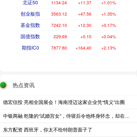
北证50
1134.24
+11.37
+1.01%
创业板指
3563.12
+47.56
+1.35%
基金指数
7242.10
+12.30
+0.17%
国债指数
229.69
+0.10
+0.04%
期指IC0
7877.80
+164.40
+2.13%
热点资讯
德宏信投 亮相全国展会！海南澄迈这家企业凭“情义”出圈
中银两融 乾隆的“试婚宫女”，侍寝后令他终身怀念，却在多年后骂死她儿子
东方配资 西班牙，你太不给特朗普面子了