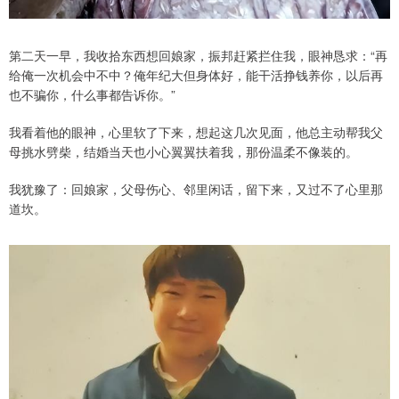
第二天一早，我收拾东西想回娘家，振邦赶紧拦住我，眼神恳求：“再
给俺一次机会中不中？俺年纪大但身体好，能干活挣钱养你，以后再
也不骗你，什么事都告诉你。”
我看着他的眼神，心里软了下来，想起这几次见面，他总主动帮我父
母挑水劈柴，结婚当天也小心翼翼扶着我，那份温柔不像装的。
我犹豫了：回娘家，父母伤心、邻里闲话，留下来，又过不了心里那
道坎。