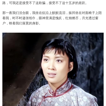
路，可我还是接受不了这欺骗，接受不了这十五岁的差距。
那一夜我们没合眼，我坐在炕沿上默默流泪，振邦坐在对面椅子上陪
着我，时不时递张纸巾，眼神里满是愧疚，红烛燃尽，月光透过窗
户，映着我们落寞的身影。