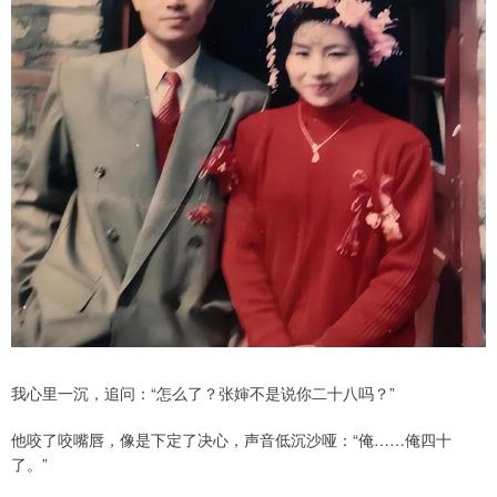
我心里一沉，追问：“怎么了？张婶不是说你二十八吗？”
他咬了咬嘴唇，像是下定了决心，声音低沉沙哑：“俺……俺四十
了。”