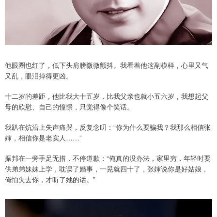
他眼圈也红了，低下头肩膀微微颤抖。我看着他这副模样，心里又气
又乱，眼泪掉得更凶。
十二岁的差距，他比我大十五岁，比我父亲也就小五六岁，我想起父
母的欣慰、自己的憧憬，只觉得像个笑话。
我趴在炕沿上失声痛哭，反复念叨：“你为什么要骗我？我那么相信张
婶，相信你是老实人……”
振邦在一旁手足无措，不停道歉：“俺真的没办法，家里穷，年轻时要
供弟弟妹妹上学，耽误了婚事，一晃就四十了，张婶说你是好姑娘，
俺怕失去你，才听了她的话。”