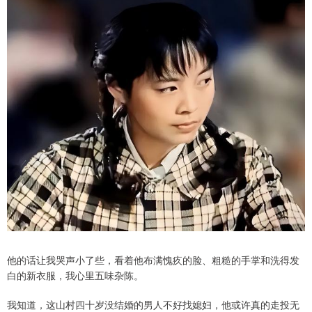
他的话让我哭声小了些，看着他布满愧疚的脸、粗糙的手掌和洗得发
白的新衣服，我心里五味杂陈。
我知道，这山村四十岁没结婚的男人不好找媳妇，他或许真的走投无