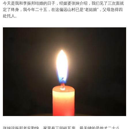
今天是我和李振邦结婚的日子，经媒婆张婶介绍，我们见了三次面就
定了终身，我今年二十五，在这偏远山村已是“老姑娘”，父母急得四
处托人。
张婶说振邦老实勤快，家里有三间砖瓦房，最关键的是他才二十八