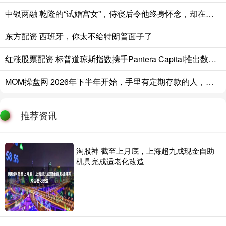
中银两融 乾隆的“试婚宫女”，侍寝后令他终身怀念，却在多年后骂死她儿子
东方配资 西班牙，你太不给特朗普面子了
红涨股票配资 标普道琼斯指数携手Pantera Capital推出数字资产新指数
MOM操盘网 2026年下半年开始，手里有定期存款的人，应该早点做好两手准备
推荐资讯
淘股神 截至上月底，上海超九成现金自助
机具完成适老化改造