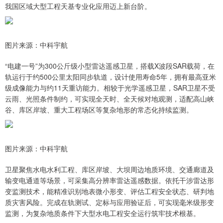
我国区域大型工程天基专业化应用迈上新台阶。
图片来源：中科宇航
“电建一号”为300公斤级小型雷达遥感卫星，搭载X波段SAR载荷，在
轨运行于约500公里太阳同步轨道，设计使用寿命5年，拥有最高亚米
级成像能力与约11天重访能力。相较于光学遥感卫星，SAR卫星不受
云雨、光照条件制约，可实现全天时、全天候对地观测，适配高山峡
谷、库区岸坡、重大工程场区等复杂地形的常态化持续监测。
图片来源：中科宇航
卫星聚焦水电水利工程、库区岸坡、大坝周边地质环境、交通廊道及
输变电通道等场景，可采集高分辨率雷达遥感数据。依托干涉雷达形
变监测技术，能精准识别地表微小形变、评估工程安全状态、研判地
质灾害风险。完成在轨测试、定标与应用验证后，可实现毫米级形变
监测，为复杂地质条件下大型水电工程安全运行筑牢技术根基。