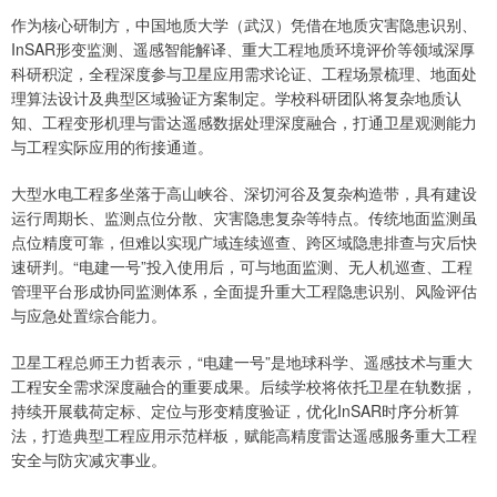
作为核心研制方，中国地质大学（武汉）凭借在地质灾害隐患识别、
InSAR形变监测、遥感智能解译、重大工程地质环境评价等领域深厚
科研积淀，全程深度参与卫星应用需求论证、工程场景梳理、地面处
理算法设计及典型区域验证方案制定。学校科研团队将复杂地质认
知、工程变形机理与雷达遥感数据处理深度融合，打通卫星观测能力
与工程实际应用的衔接通道。
大型水电工程多坐落于高山峡谷、深切河谷及复杂构造带，具有建设
运行周期长、监测点位分散、灾害隐患复杂等特点。传统地面监测虽
点位精度可靠，但难以实现广域连续巡查、跨区域隐患排查与灾后快
速研判。“电建一号”投入使用后，可与地面监测、无人机巡查、工程
管理平台形成协同监测体系，全面提升重大工程隐患识别、风险评估
与应急处置综合能力。
卫星工程总师王力哲表示，“电建一号”是地球科学、遥感技术与重大
工程安全需求深度融合的重要成果。后续学校将依托卫星在轨数据，
持续开展载荷定标、定位与形变精度验证，优化InSAR时序分析算
法，打造典型工程应用示范样板，赋能高精度雷达遥感服务重大工程
安全与防灾减灾事业。