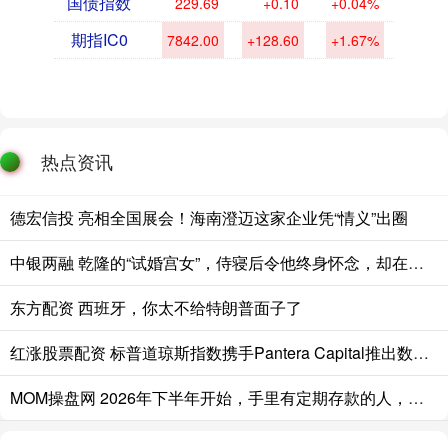
国债指数
229.69
+0.10
+0.04%
期指IC0
7842.00
+128.60
+1.67%
热点资讯
德宏信投 亮相全国展会！海南澄迈这家企业凭“情义”出圈
中银两融 乾隆的“试婚宫女”，侍寝后令他终身怀念，却在多年后骂死她儿子
东方配资 西班牙，你太不给特朗普面子了
红涨股票配资 标普道琼斯指数携手Pantera Capital推出数字资产新指数
MOM操盘网 2026年下半年开始，手里有定期存款的人，应该早点做好两手准备