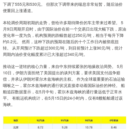
下调了555元和530元。 但那次下调带来的喘息非常短暂，随后油价
便重回上涨通道。
本轮调价周期初期的走势，曾给许多期待降价的车主带来过希望。 5
月9日周期开启时，由于国际油价在前一个交易日出现大幅下跌，原油
变化率一度为负，机构预测的跌幅曾超过250元/吨，相当于每升下降
约0.2元。 然而，这种下跌的预期在随后的十个工作日内被彻底扭
转。 从开局预计下跌超过300元/吨，到目前预计上涨90元/吨，统计
周期内油价变化幅度累计已大涨超过340元/吨。
推动这一逆转的核心力量，来自中东持续紧张的地缘政治局势。 5月
10日，伊朗方面拒绝了美国提出的谈判方案，要求美国支付战争赔
偿，并承认伊朗对霍尔木兹海峡的主权。 作为全球最重要的石油运输
咽喉之一，霍尔木兹海峡的通行状况直接牵动着国际油价的神经。 船
舶追踪数据显示，在5月中旬，霍尔木兹海峡的通行量远低于正常水
平。 有航运机构统计，在5月15日的24小时内，仅有8艘船舶通过该
海峡。