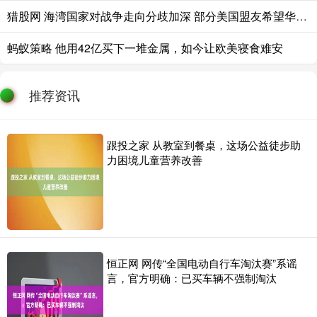
猎股网 海湾国家对战争走向分歧加深 部分美国盟友希望华府加码打击伊朗
蚂蚁策略 他用42亿买下一堆金属，如今让欧美寝食难安
推荐资讯
跟投之家 从教室到餐桌，这场公益徒步助
力困境儿童营养改善
恒正网 网传“全国电动自行车淘汰赛”系谣
言，官方明确：已买车辆不强制淘汰