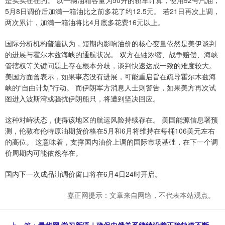
5月8日调价后加满一箱油比之前多花了约12.5元。 若21日再次上调，
两次累计，加满一箱油将比4月底多花费16元以上。
国际分析机构普遍认为，短期内影响油价的核心变量依然是美伊谈判
的进展与霍尔木兹海峡的通航状况。 双方在铀浓缩、战争赔偿、海峡
管辖权等关键问题上存在根本分歧，谈判快速达成一致的难度较大。
美国方面曾表示，如果事态没有进展，可能重启旨在疏导霍尔木兹海
峡的“自由计划”行动。 而伊朗军方消息人士则警告，如果美方再次试
图进入波斯湾或骚扰伊朗船只，将遭到坚决回应。
这种对峙状态，使得该地区的航运风险持续存在。 美国能源信息署预
测，伦敦布伦特原油期货价格在5月和6月将维持在每桶106美元左右
的高位。 这意味着，支撑国内油价上调的国际市场基础，在下一个调
价周期内可能依然存在。
国内下一次成品油调价窗口将在6月4日24时开启。
嘉正网提示：文章来自网络，不代表本站观点。
上一篇：
量华网 学习新语｜确保中俄关系继续沿着正确轨道不断