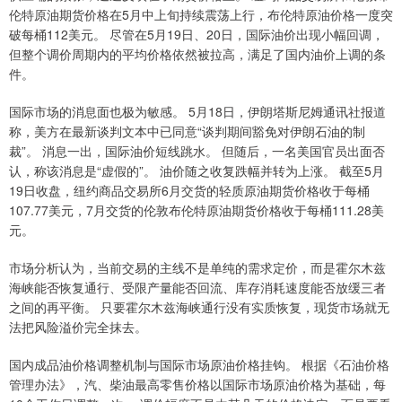
伦特原油期货价格在5月中上旬持续震荡上行，布伦特原油价格一度突
破每桶112美元。 尽管在5月19日、20日，国际油价出现小幅回调，
但整个调价周期内的平均价格依然被拉高，满足了国内油价上调的条
件。
国际市场的消息面也极为敏感。 5月18日，伊朗塔斯尼姆通讯社报道
称，美方在最新谈判文本中已同意“谈判期间豁免对伊朗石油的制
裁”。 消息一出，国际油价短线跳水。 但随后，一名美国官员出面否
认，称该消息是“虚假的”。 油价随之收复跌幅并转为上涨。 截至5月
19日收盘，纽约商品交易所6月交货的轻质原油期货价格收于每桶
107.77美元，7月交货的伦敦布伦特原油期货价格收于每桶111.28美
元。
市场分析认为，当前交易的主线不是单纯的需求定价，而是霍尔木兹
海峡能否恢复通行、受限产量能否回流、库存消耗速度能否放缓三者
之间的再平衡。 只要霍尔木兹海峡通行没有实质恢复，现货市场就无
法把风险溢价完全抹去。
国内成品油价格调整机制与国际市场原油价格挂钩。 根据《石油价格
管理办法》，汽、柴油最高零售价格以国际市场原油价格为基础，每