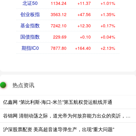
北证50
1134.24
+11.37
+1.01%
创业板指
3563.12
+47.56
+1.35%
基金指数
7242.10
+12.30
+0.17%
国债指数
229.69
+0.10
+0.04%
期指IC0
7877.80
+164.40
+2.13%
热点资讯
亿鑫网 “第比利斯-海口-米兰”第五航权货运航线开通
谷锦网 清朝动荡之际，道光帝为何放弃能力出众的奕訢，而选平庸的奕詝继位
沪深股票配资 美高超音速导弹生产，出现“重大问题”