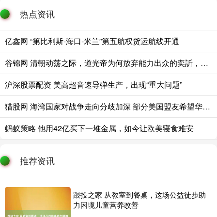
热点资讯
亿鑫网 “第比利斯-海口-米兰”第五航权货运航线开通
谷锦网 清朝动荡之际，道光帝为何放弃能力出众的奕訢，而选平庸的奕詝继位
沪深股票配资 美高超音速导弹生产，出现“重大问题”
猎股网 海湾国家对战争走向分歧加深 部分美国盟友希望华府加码打击伊朗
蚂蚁策略 他用42亿买下一堆金属，如今让欧美寝食难安
推荐资讯
跟投之家 从教室到餐桌，这场公益徒步助
力困境儿童营养改善