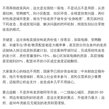
不用再猜政策风向，这次是全国统一落地，不是试点不是局部，从房
屋结构、管网燃气，到小区配套、街区环境，全维度排查问题，再针
对性推进城市更新，相当于给老房子做专业“全身检查”，查完就对症
下药改造，形成发现问题、解决问题的闭环机制，彻底告别以往零散
改造的模式。
关键是，这次体检直接挂钩老房价值！排查后，加装电梯、管网翻
新、补建车位/养老/教育配套都是大概率事，甚至部分符合条件的老房
还能纳入拆迁或原拆原建计划。过往案例早就印证，完成系统性改造
的老小区，房价普遍涨8%-15%，核心区加装电梯的房源，高层涨幅
甚至能到20%，配套补齐的小区成交速度还能翻倍。
大家最关心的钱也不用愁，国家早已搭好资金框架：中央财政定额补
助，地方专项债倾斜，再加上社会资本参与，居民仅需承担少量费
用，还能用公积金支付，改造成本几乎不用操心。
重点提醒：不是所有老房都同等升值，一二线核心城区、房龄20-30
年、周边有规划利好的老房，是这次更新的重点，升值潜力最大；远
郊、超30年房龄且无规划的老房则需谨慎。