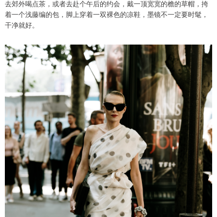
去郊外喝点茶，或者去赴个午后的约会，戴一顶宽宽的檐的草帽，挎
着一个浅藤编的包，脚上穿着一双裸色的凉鞋，墨镜不一定要时髦，
干净就好。