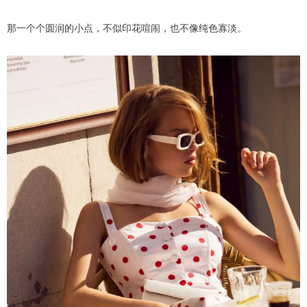
那一个个圆润的小点，不似印花喧闹，也不像纯色寡淡。