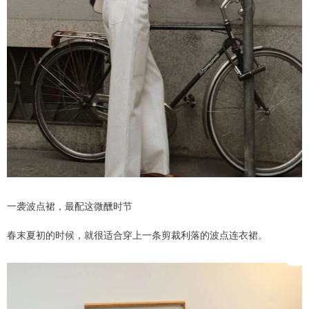
一袭波点裙，最配这微醺时节
春末夏初的时候，就很适合穿上一条剪裁利落的波点连衣裙。