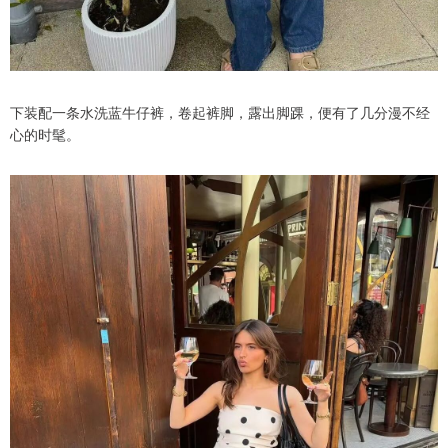
下装配一条水洗蓝牛仔裤，卷起裤脚，露出脚踝，便有了几分漫不经
心的时髦。